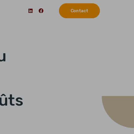
Contact
u
ûts