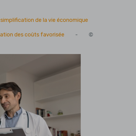
implification de la vie économique
isation des coûts favorisée
- ©