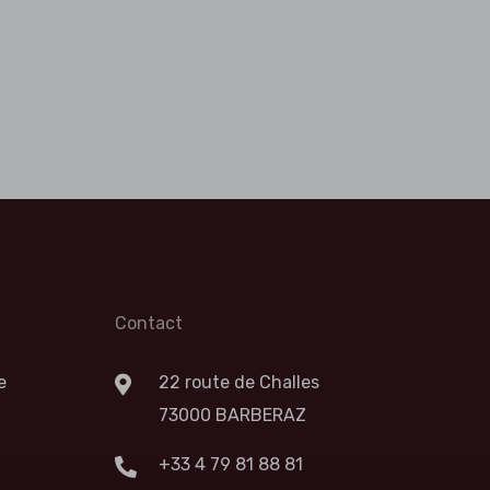
Contact
e
22 route de Challes
73000 BARBERAZ
+33 4 79 81 88 81