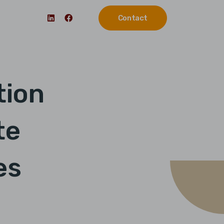
Contact
tion
te
es