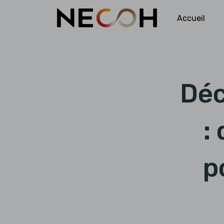
Accueil
Déc
:
p