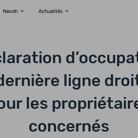
Necoh
Actualités
laration d’occupa
 dernière ligne droi
our les propriétair
concernés