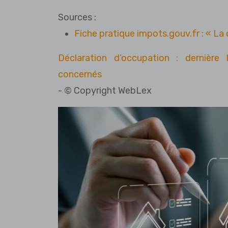
Sources :
Fiche pratique impots.gouv.fr : « La
Déclaration d’occupation : dernière 
concernés
- © Copyright WebLex