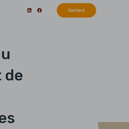
Contact
du
 de
es