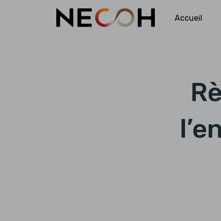
Accueil
Rè
l’e