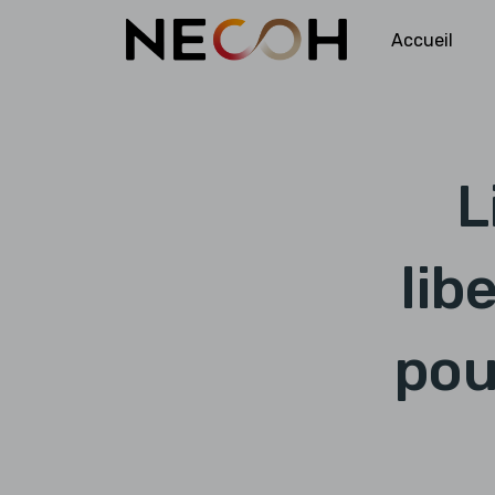
Accueil
L
lib
pou