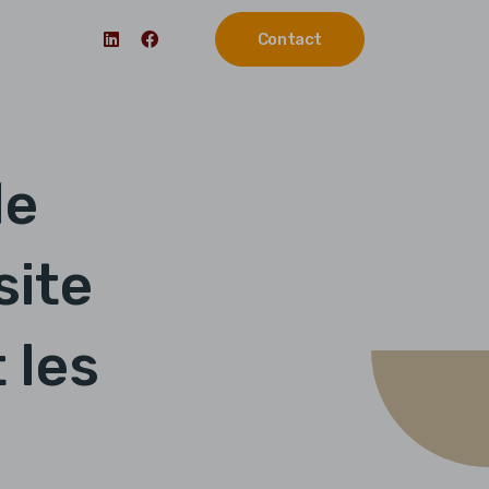
Contact
de
site
 les