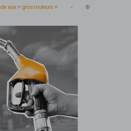
ide aux « gros rouleurs »
- ©