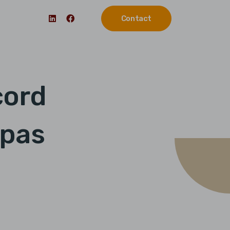
Contact
cord
 pas